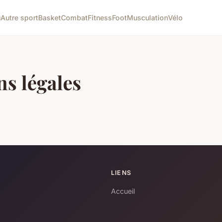
u
Autre sport
Basket
Combat
Fitness
Foot
Musculation
Vélo
s légales
LIENS
Accueil