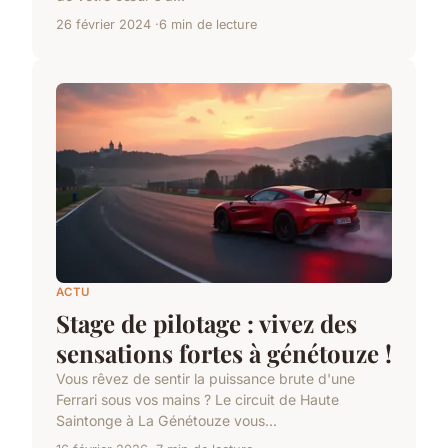
26 février 2024
6 min de lecture
ACTU
Stage de pilotage : vivez des
sensations fortes à génétouze !
Vous rêvez de sentir la puissance brute d'une
Ferrari sous vos mains ? Le circuit de Haute
Saintonge à La Génétouze vous...