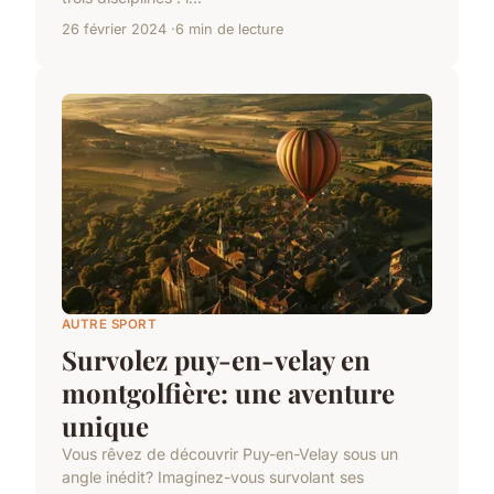
26 février 2024
6 min de lecture
AUTRE SPORT
Survolez puy-en-velay en
montgolfière: une aventure
unique
Vous rêvez de découvrir Puy-en-Velay sous un
angle inédit? Imaginez-vous survolant ses